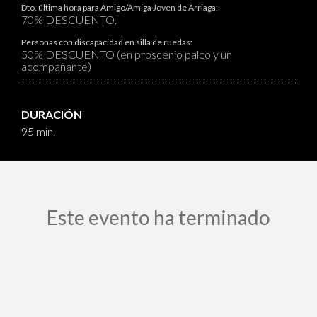
Dto. última hora para Amigo/Amiga Joven de Arriaga:
70% DESCUENTO.
Personas con discapacidad en silla de ruedas:
50% DESCUENTO (en proscenio palco y un
acompañante)
DURACIÓN
95 min.
Este evento ha terminado