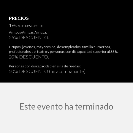
PRECIOS
18€
/con descuentos
Amigos/Amigas Arriaga:
25% DESCUENTO.
Grupos, jóvenes, mayores 65, desempleados, familia numerosa,
profesionales del teatro y personas con discapacidad superior al 33%:
20% DESCUENTO.
Personas con discapacidad en silla de ruedas:
50% DESCUENTO (un acompañante).
Este evento ha terminado