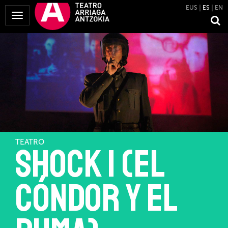
EUS
ES
EN
Mostrar
Menú
TEATRO
SHOCK 1 (EL
CÓNDOR Y EL