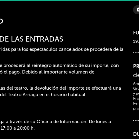
o
F
DE LAS ENTRADAS
19
ridas para los espectáculos cancelados se procederá de la
 se procederá al reintegro automático de su importe, con
P
lizó el pago. Debido al importante volumen de
d
Ami
las del teatro, la devolución del importe se efectuará una
Gru
y p
 del Teatro Arriaga en el horario habitual.
Pro
Per
pro
a a través de su Oficina de Información. De lunes a
 17:00 a 20:00 h.
D