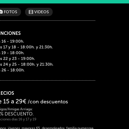
FOTOS
VIDEOS
UNCIONES
a 16 - 19:00h.
as 17 y 18 - 18:00h. y 21:30h.
a 19 - 18:00h.
as 22 y 23 - 19:00h.
as 24 y 25 - 18:00h. y 21:30h.
a 26 - 18:00h.
RECIOS
e 15 a 29€
/con descuentos
gos/Amigas Arriaga:
0% DESCUENTO.
ciones días 16 y 17 y 19
pos, jóvenes, mayores 65, desempleados, familia numerosa