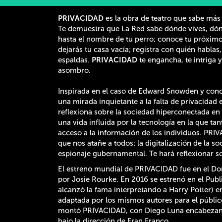
PRIVACIDAD
es la obra de teatro que sabe más de
Te demuestra que La Red sabe dónde vives, dón
hasta el nombre de tu perro; conoce tu próxim
dejarás tu casa vacía; registra con quién hablas,
espaldas.​
PRIVACIDAD
te engancha, te intriga 
asombro. ​
Inspirada en el caso de Edward Snowden y con
una mirada inquietante a la falta de privacidad 
reflexiona sobre la sociedad hiperconectada en 
una vida influida por la tecnología en la que 
acceso a la información de los individuos. PRI
que nos atañe a todos: la digitalización de la so
espionaje gubernamental. Te hará reflexionar sob
El estreno mundial de PRIVACIDAD fue en el Do
por Josie Rourke. En 2016 se estrenó en el Publ
alcanzó la fama interpretando a Harry Potter) en
adaptada por los mismos autores para el públic
montó PRIVACIDAD, con Diego Luna encabezando
bajo la dirección de Fran Franco.