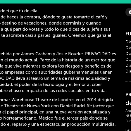
 ti que tú de ella.​
de haces la compra, dónde te gusta tomarte el café y
o destino de vacaciones, donde dormirás y cuando
 a qué partido votas y todo lo que dices de tu jefe a sus
F
y te asombra casi a partes iguales. Creemos que gana el
Dí
Dí
cebida por James Graham y Josie Rourke, PRIVACIDAD es
Dí
Dí
en el mundo actual. Parte de la historia de un escritor que
Dí
la que vive mientras explora los riesgos y beneficios de
Dí
tanto empresas como autoridades gubernamentales tienen
VACIDAD lleva al teatro un tema de máxima actualidad y
ciedad, el poder de la tecnología y el temor al ciber
re el uso e impacto de las redes sociales en tu vida.
P
nmar Warehouse Theatre de Londres en el 2014 dirigida
d
ic Theatre de Nueva York con Daniel Radcliffe (actor que
Ami
 el papel principal, en una nueva versión actualizada y
3
o Norteamericano. México fue el tercer país donde se
Fun
 el reparto y una espectacular producción multimedia,
Gru