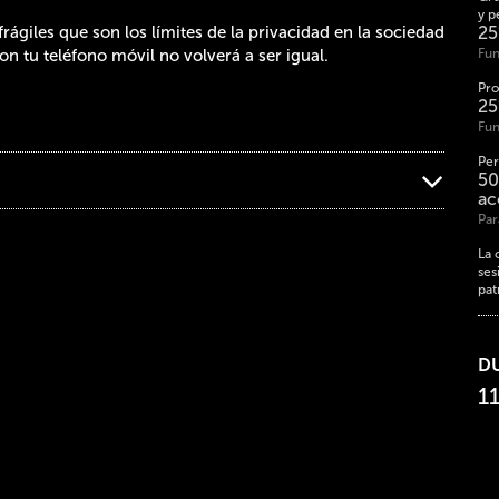
y p
rágiles que son los límites de la privacidad en la sociedad
2
n tu teléfono móvil no volverá a ser igual.
Fun
Pro
2
Fun
Per
50
ac
Par
La 
ses
pat
D
1