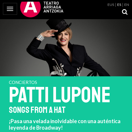
EUS
ES
EN
Mostrar Menú
CONCIERTOS
PATTI LUPONE
SONGS FROM A HAT
¡Pasa una velada inolvidable con una auténtica
leyenda de Broadway!