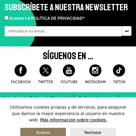
SUBSCRÍBETE A NUESTRA NEWSLETTER
Acepto LA POLÍTICA DE PRIVACIDAD*
SÍGUENOS EN ...
FACEBOOK
TWITTER
YOUTUBE
INSTAGRAM
TIKTOK
Aviso Legal y Política de Privacidad
Política de cookies
Condiciones Generales de Compra
Utilizamos cookies propias y de terceros, para asegurar
Sistema Interno de Información
que damos la mejor experiencia al usuario en nuestra
web.
Más información sobre cookies.
© 2026 - Teatro Arriaga Antzokia
Todos los derechos reservados
Aceptar
Rechazar