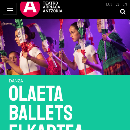
EUS
ES
EN
Mostrar
Menú
DANZA
Olaeta
Ballets