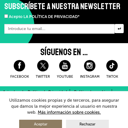
SUBSCRÍBETE A NUESTRA NEWSLETTER
Acepto LA POLÍTICA DE PRIVACIDAD*
SÍGUENOS EN ...
FACEBOOK
TWITTER
YOUTUBE
INSTAGRAM
TIKTOK
Aviso Legal y Política de Privacidad
Política de cookies
Condiciones Generales de Compra
Utilizamos cookies propias y de terceros, para asegurar
Sistema Interno de Información
que damos la mejor experiencia al usuario en nuestra
web.
Más información sobre cookies.
© 2026 - Teatro Arriaga Antzokia
Todos los derechos reservados
Aceptar
Rechazar