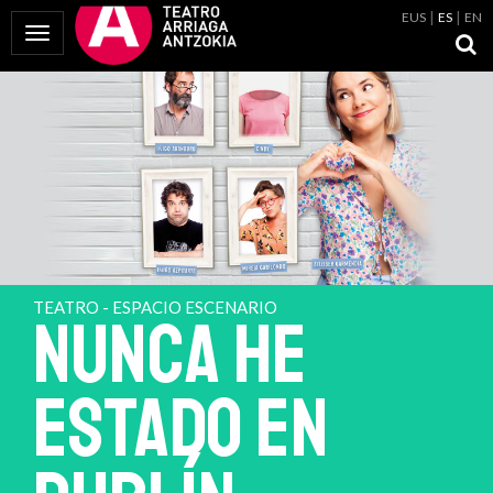
EUS
ES
EN
Mostrar Menú
TEATRO - ESPACIO ESCENARIO
NUNCA HE
ESTADO EN