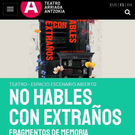
EUS
ES
EN
Mostrar Menú
TEATRO - ESPACIO ESCENARIO ABIERTO
NO HABLES
CON EXTRAÑOS
FRAGMENTOS DE MEMORIA