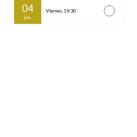
04
Viernes,
19:30
jun.