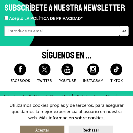
SUBSCRÍBETE A NUESTRA NEWSLETTER
Acepto LA POLÍTICA DE PRIVACIDAD*
SÍGUENOS EN ...
FACEBOOK
TWITTER
YOUTUBE
INSTAGRAM
TIKTOK
Aviso Legal y Política de Privacidad
Política de cookies
Condiciones Generales de Compra
Utilizamos cookies propias y de terceros, para asegurar
Sistema Interno de Información
que damos la mejor experiencia al usuario en nuestra
web.
Más información sobre cookies.
© 2026 - Teatro Arriaga Antzokia
Todos los derechos reservados
Aceptar
Rechazar