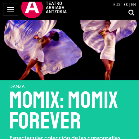
EUS
ES
EN
Mostrar
Menú
DANZA
MOMIX: MOMIX
Forever
Espectacular colección de las coreografías