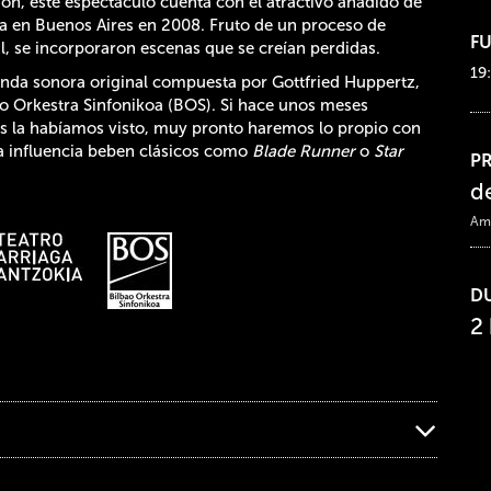
ción, este espectáculo cuenta con el atractivo añadido de
ta en Buenos Aires en 2008. Fruto de un proceso de
F
al, se incorporaron escenas que se creían perdidas.
19
banda sonora original compuesta por Gottfried Huppertz,
bao Orkestra Sinfonikoa (BOS). Si hace unos meses
 la habíamos visto, muy pronto haremos lo propio con
ya influencia beben clásicos como
Blade Runner
o
Star
P
d
Ami
D
2