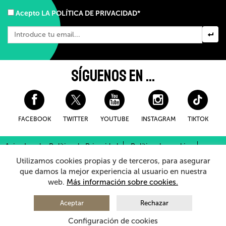
Acepto LA POLÍTICA DE PRIVACIDAD*
SÍGUENOS EN ...
FACEBOOK
TWITTER
YOUTUBE
INSTAGRAM
TIKTOK
Aviso Legal y Política de Privacidad
Política de cookies
Condiciones Generales de Compra
Utilizamos cookies propias y de terceros, para asegurar
Sistema Interno de Información
que damos la mejor experiencia al usuario en nuestra
web.
Más información sobre cookies.
© 2026 - Teatro Arriaga Antzokia
Todos los derechos reservados
Aceptar
Rechazar
Configuración de cookies