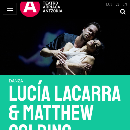
EUS
ES
EN
Mostrar
Menú
DANZA
LUCÍA LACARRA
& MATTHEW