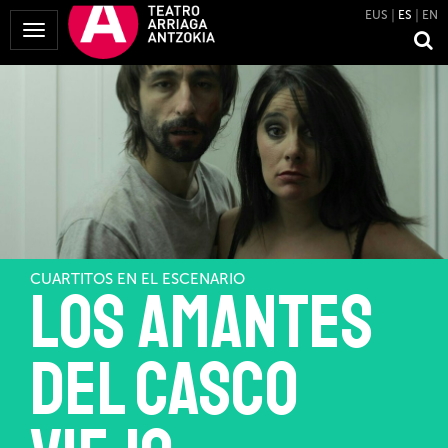
EUS
ES
EN
Mostrar
Menú
CUARTITOS EN EL ESCENARIO
Los amantes
del Casco