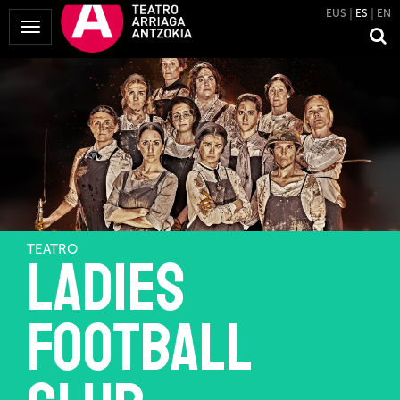
EUS
ES
EN
Mostrar
Menú
TEATRO
LADIES
FOOTBALL