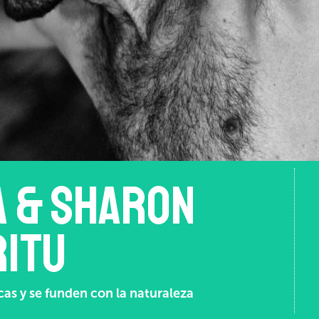
a & Sharon
ritu
s y se funden con la naturaleza