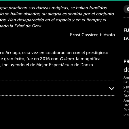
 que practican sus danzas mágicas, se hallan fundidos
No se hallan aislados, su alegría es sentida por el conjunto
dos. Han desaparecido en el espacio y en el tiempo; el
nado la Edad de Oro
«.
F
Ernst Cassirer, filósofo
19
ro Arriaga, esta vez en colaboración con el prestigioso
de gran éxito, fue en 2016 con
Oskara
, la magnífica
P
, incluyendo el de Mejor Espectáculo de Danza.
d
Ami
Gru
y p
Pro
Dto
Ami
Dto
Per
pro