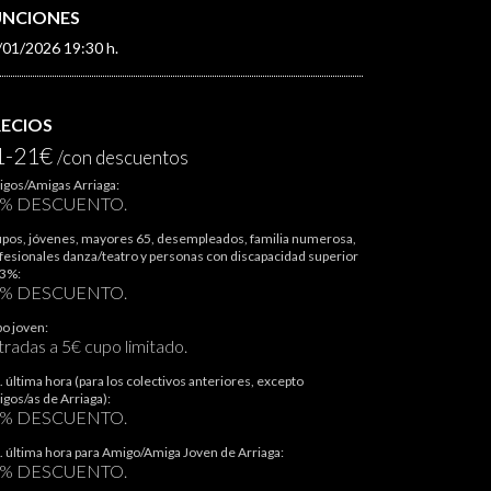
UNCIONES
/01/2026 19:30 h.
RECIOS
1-21€
/con descuentos
gos/Amigas Arriaga:
5% DESCUENTO.
pos, jóvenes, mayores 65, desempleados, familia numerosa,
fesionales danza/teatro y personas con discapacidad superior
33%:
0% DESCUENTO.
o joven:
tradas a 5€ cupo limitado.
. última hora (para los colectivos anteriores, excepto
gos/as de Arriaga):
0% DESCUENTO.
. última hora para Amigo/Amiga Joven de Arriaga:
0% DESCUENTO.