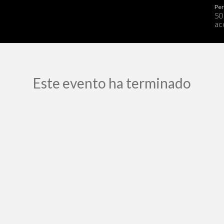
Per
50
ac
Este evento ha terminado