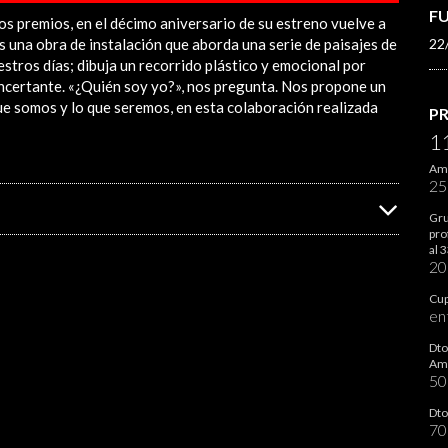
F
os premios, en el décimo aniversario de su estreno vuelve a
 una obra de instalación que aborda una serie de paisajes de
22
estros días; dibuja un recorrido plástico y emocional por
ncertante. «¿Quién soy yo?», nos pregunta. Nos propone un
 que somos y lo que seremos, en esta colaboración realizada
P
1
Ami
2
Gru
pro
al 
2
Cup
en
Dto
Ami
5
Dto
7