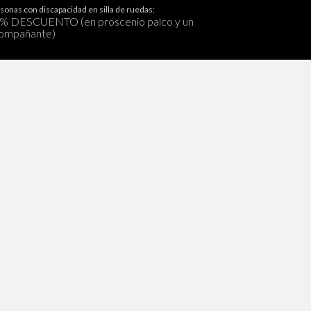
sonas con discapacidad en silla de ruedas:
% DESCUENTO (en proscenio palco y un
ompañante)