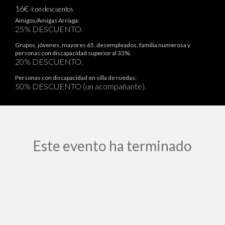
16€
/con descuentos
Amigos/Amigas Arriaga:
25% DESCUENTO.
Grupos, jóvenes, mayores 65, desempleados, familia numerosa y
personas con discapacidad superior al 33%:
20% DESCUENTO.
Personas con discapacidad en silla de ruedas:
50% DESCUENTO (un acompañante).
Este evento ha terminado