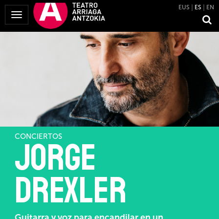
EUS
ES
EN
Mostrar
Menú
CONCIERTOS
Jorge
Drexler
Guitarra y voz para encandilar en un