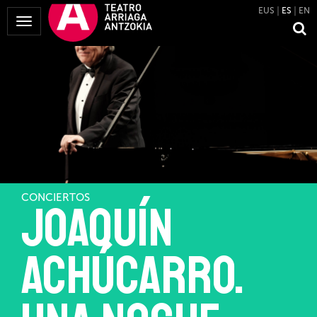
EUS
ES
EN
Mostrar
Menú
CONCIERTOS
Joaquín
Achúcarro.