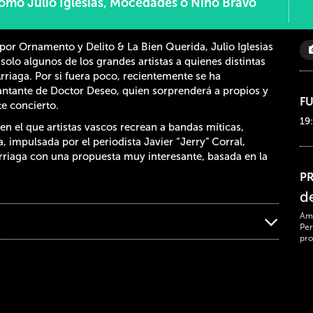
como Julio Iglesias, Mocedades o Nino Bravo
or Ornamento y Delito & La Bien Querida, Julio Iglesias
olo algunos de los grandes artistas a quienes distintas
rriaga. Por si fuera poco, recientemente se ha
antante de Doctor Deseo, quien sorprenderá a propios y
F
e concierto.
19
 en el que artistas vascos recrean a bandas míticas,
 impulsada por el periodista Javier “Jerry” Corral,
Arriaga con una propuesta muy interesante, basada en la
P
d
Ami
Per
pro