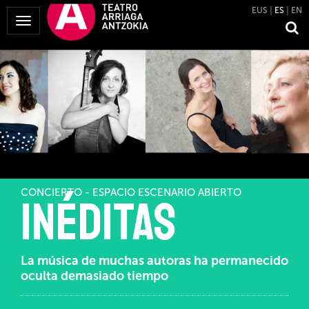
EUS
ES
EN
Mostrar
Menú
CONCIERTO - ESPACIO ESCENARIO ABIERTO
Inéditas
La música de muchas autoras ha permanecido
oculta demasiado tiempo