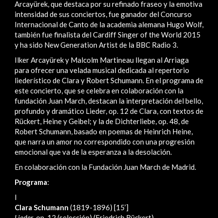
Arcayürek, que destaca por su refinado fraseo y la emotiva
intensidad de sus conciertos, fue ganador del Concurso
Internacional de Canto de la academia alemana Hugo Wolf,
también fue finalista del Cardiff Singer of the World 2015
y ha sido New Generation Artist de la BBC Radio 3.
Ilker Arcayürek y Malcolm Martineau llegan al Arriaga
para ofrecer una velada musical dedicada al repertorio
liederístico de Clara y Robert Schumann. En el programa de
este concierto, que se celebra en colaboración con la
fundación Juan March, destacan la interpretación del bello,
profundo y dramático Lieder, op. 12 de Clara, con textos de
Rückert, Heine y Geibel; y la de Dichterliebe, op. 48, de
Robert Schumann, basado en poemas de Heinrich Heine,
que narra un amor no correspondido con una progresión
emocional que va de la esperanza a la desolación.
En colaboración con la Fundación Juan March de Madrid.
Programa
:
I
Clara Schumann
(1819-1896) [15’]
Lieder
, op. 12 (selección) (Friedrich Rückert)