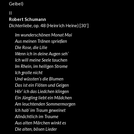
Geibel)
II
Robert Schumann
Dichterliebe
, op. 48 (Heinrich Heine) [30’]
Im wunderschönen Monat Mai
Aus meinen Tränen sprießen
Die Rose, die Lilie
Wenn ich in deine Augen seh’
Ich will meine Seele tauchen
Im Rhein, im heiligen Strome
Ich grolle nicht
Und wüssten’s die Blumen
Das ist ein Flöten und Geigen
Hör’ ich das Liedchen klingen
Ein Jüngling liebt ein Mädchen
Am leuchtenden Sommermorgen
Ich hab’ im Traum geweinet
Allnächtlich im Traume
Aus alten Märchen winkt es
Die alten, bösen Lieder