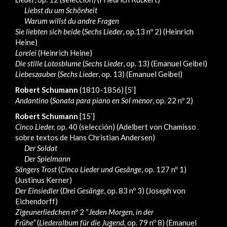
Liebst du um Schönheit
Warum willst du andre Fragen
Sie liebten sich beide
(
Sechs Lieder
, op.13 nº 2) (Heinrich
Heine)
Lorelei
(Heinrich Heine)
Die stille Lotosblume
(
Sechs Lieder
, op. 13) (Emanuel Geibel)
Liebeszauber
(
Sechs Lieder
, op. 13) (Emanuel Geibel)
Robert Schumann
(1810-1856) [5’]
Andantino
(
Sonata para piano en Sol menor
, op. 22 nº 2)
Robert Schumann
[15’]
Cinco Lieder,
op. 40 (selección) (Adelbert von Chamisso
sobre textos de Hans Christian Andersen)
Der Soldat
Der Spielmann
Sängers Trost
(
Cinco Lieder und Gesänge
, op. 127 nº 1)
(Justinus Kerner)
Der Einsiedler
(
Drei Gesänge
, op. 83 nº 3) (Joseph von
Eichendorff)
Zigeunerliedchen
nº 2 “
Jeden Morgen, in der
Fru
̈he”
(
Liederalbum für die Jugend,
op. 79 nº 8) (Emanuel