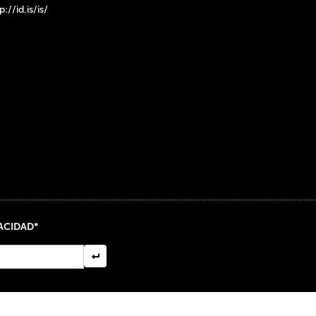
p://id.is/is/
VACIDAD*