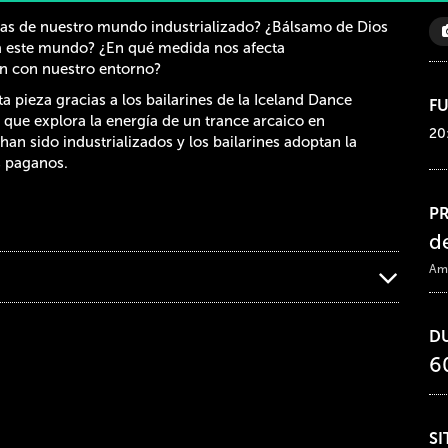
nas de nuestro mundo industrializado? ¿Bálsamo de Dios
a este mundo? ¿En qué medida nos afecta
ón con nuestro entorno?
a pieza gracias a los bailarines de la Iceland Dance
F
ue explora la energía de un trance arcaico en
20
an sido industrializados y los bailarines adoptan la
s paganos.
P
d
Ami
D
6
SI