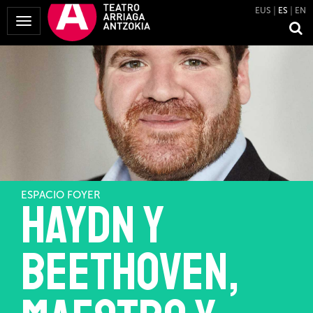
EUS
ES
EN
Mostrar
Menú
ESPACIO FOYER
Haydn y
Beethoven,