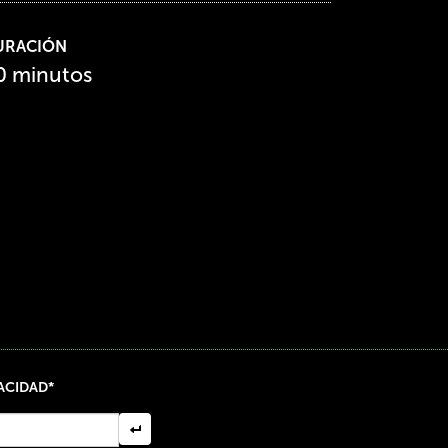
URACIÓN
0 minutos
VACIDAD*