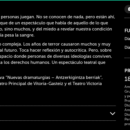
te personas juegan. No se conocen de nada, pero están ahí,
nque de un espectáculo que habla de aquello de lo que
o, sino muchos, y del miedo a revelar nuestra condición
F
ía pesa la sangre.
Dí
do compleja. Los años de terror causaron muchos y muy
Dí
l futuro. Toca hacer reflexión y autocrítica. Pero, sobre
espacio donde personas de diversas ideologías conviven,
 y a los derechos humanos. Un espectáculo teatral que
P
iva “Nuevas dramaturgias – Antzerkigintza berriak”,
1
tro Principal de Vitoria-Gasteiz y el Teatro Victoria
Ami
Gru
y p
Pro
Dto
Ami
Dto
Per
pro