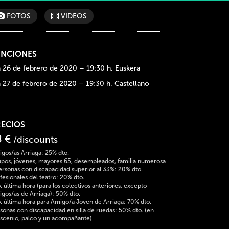
FOTOS
VIDEOS
UNCIONES
a 26 de febrero de 2020 – 19:30 h. Euskera
a 27 de febrero de 2020 – 19:30 h. Castellano
RECIOS
8 €
/discounts
gos/as Arriaga: 25% dto.
pos, jóvenes, mayores 65, desempleados, familia numerosa
ersonas con discapacidad superior al 33%: 20% dto.
fesionales del teatro: 20% dto.
. última hora (para los colectivos anteriores, excepto
gos/as de Arriaga): 50% dto.
. última hora para Amigo/a Joven de Arriaga: 70% dto.
sonas con discapacidad en silla de ruedas: 50% dto. (en
scenio, palco y un acompañante)