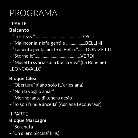
PROGRAMA
I PARTE
Belcanto
– “Tristezza”…………………………………..TOSTI
– “Malinconia, ninfa gentile”……………..BELLINI
– “Lamento per la morte di Bellini”…… DONIZETTI
– “Stornello”…………………………………..VERDI
– “Musetta svaria sulla bocca viva” (La Bohème)
LEONCAVALLO
Bloque Cilea
– “Obertura” piano solo (L´arlesiana)
– “Non ti voglio amar”
– “Mormorante di tenero desio”
– “Io son l’umile ancella” (Adriana Lecouvreur)
II PARTE
Bloque Mascagni
– “Serenata”
– “Un dì ero piccina” (Iris)