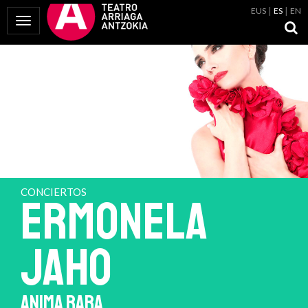
EUS
ES
EN
Mostrar Menú
CONCIERTOS
ERMONELA
JAHO
ANIMA RARA