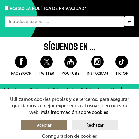
Acepto LA POLÍTICA DE PRIVACIDAD*
SÍGUENOS EN ...
FACEBOOK
TWITTER
YOUTUBE
INSTAGRAM
TIKTOK
Aviso Legal y Política de Privacidad
Política de cookies
Condiciones Generales de Compra
Utilizamos cookies propias y de terceros, para asegurar
Sistema Interno de Información
que damos la mejor experiencia al usuario en nuestra
web.
Más información sobre cookies.
© 2026 - Teatro Arriaga Antzokia
Todos los derechos reservados
Aceptar
Rechazar
Configuración de cookies