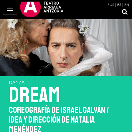
EUS
ES
EN
Mostrar Menú
DANZA
DREAM
COREOGRAFÍA DE ISRAEL GALVÁN /
IDEA Y DIRECCIÓN DE NATALIA
MENÉNDEZ