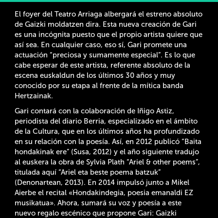
El foyer del Teatro Arriaga albergará el estreno absoluto
de Gaizki moldatzen dira. Esta nueva creación de Gari
es una incógnita puesto que el propio artista quiere que
así sea. En cualquier caso, eso sí, Gari promete una
actuación “preciosa y sumamente especial”. Es lo que
cabe esperar de este artista, referente absoluto de la
escena euskaldun de los últimos 30 años y muy
conocido por su etapa al frente de la mítica banda
Hertzainak.
Gari contará con la colaboración de Iñigo Astiz,
periodista del diario Berria, especializado en el ámbito
de la Cultura, que en los últimos años ha profundizado
en su relación con la poesía. Así, en 2012 publicó “Baita
hondakinak ere” (Susa, 2012) y el año siguiente tradujo
al euskera la obra de Sylvia Plath “Ariel & other poems”,
titulada aquí “Ariel eta beste poema batzuk”
(Denonartean, 2013). En 2014 impulsó junto a Mikel
Aierbe el recital «Hondakindegia, poesia emanaldi EZ
musikatua». Ahora, sumará su voz y poesía a este
nuevo regalo escénico que propone Gari: Gaizki