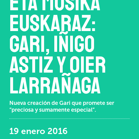
eta musika
euskaraz:
Gari, Iñigo
Astiz y Oier
Larrañaga
Nueva creación de Gari que promete ser
“preciosa y sumamente especial”.
19 enero 2016