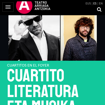
EUS
ES
EN
Mostrar
Menú
CUARTITOS EN EL FOYER
Cuartito
Literatura