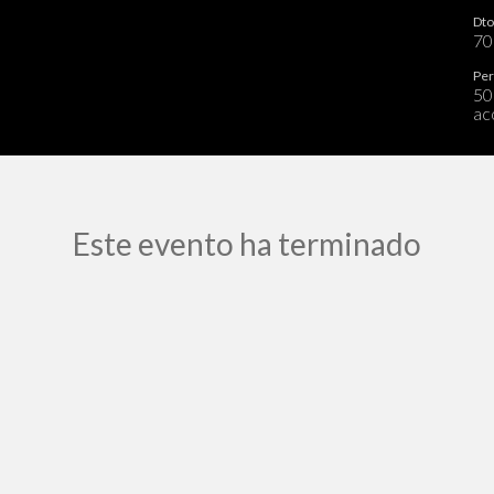
Dto
7
Per
50
ac
Este evento ha terminado