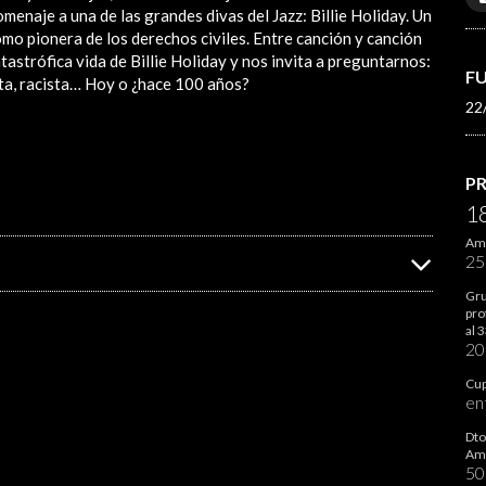
menaje a una de las grandes divas del Jazz: Billie Holiday. Un
mo pionera de los derechos civiles. Entre canción y canción
atastrófica vida de Billie Holiday y nos invita a preguntarnos:
F
sta, racista… Hoy o ¿hace 100 años?
22
P
1
Ami
2
Gru
pro
al 
2
Cup
en
Dto
Ami
5