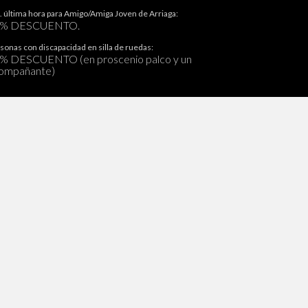
. última hora para Amigo/Amiga Joven de Arriaga:
0% DESCUENTO.
sonas con discapacidad en silla de ruedas:
% DESCUENTO (en proscenio palco y un
ompañante)