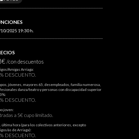
UNCIONES
/10/2025 19:30 h.
RECIOS
8€
/con descuentos
gos/Amigas Arriaga:
5% DESCUENTO.
pos, jóvenes, mayores 65, desempleados, familia numerosa,
fesionales danza/teatro y personas con discapacidad superior
33%:
0% DESCUENTO.
o joven:
tradas a 5€ cupo limitado.
. última hora (para los colectivos anteriores, excepto
gos/as de Arriaga):
0% DESCUENTO.