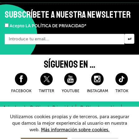
SUBSCRÍBETE A NUESTRA NEWSLETTER
Acepto LA POLÍTICA DE PRIVACIDAD*
SÍGUENOS EN ...
FACEBOOK
TWITTER
YOUTUBE
INSTAGRAM
TIKTOK
Aviso Legal y Política de Privacidad
Política de cookies
Condiciones Generales de Compra
Utilizamos cookies propias y de terceros, para asegurar
Sistema Interno de Información
que damos la mejor experiencia al usuario en nuestra
web.
Más información sobre cookies.
© 2026 - Teatro Arriaga Antzokia
Todos los derechos reservados