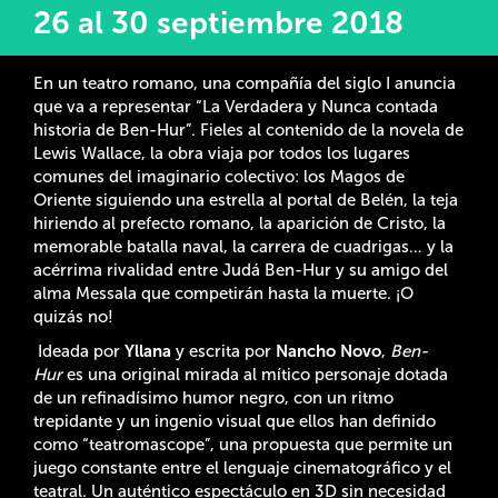
26 al 30 septiembre 2018
En un teatro romano, una compañía del siglo I anuncia
que va a representar “La Verdadera y Nunca contada
historia de Ben-Hur”. Fieles al contenido de la novela de
Lewis Wallace, la obra viaja por todos los lugares
comunes del imaginario colectivo: los Magos de
Oriente siguiendo una estrella al portal de Belén, la teja
hiriendo al prefecto romano, la aparición de Cristo, la
memorable batalla naval, la carrera de cuadrigas… y la
acérrima rivalidad entre Judá Ben-Hur y su amigo del
alma Messala que competirán hasta la muerte. ¡O
quizás no!
Ideada por
Yllana
y escrita por
Nancho Novo
,
Ben-
Hur
es una original mirada
al mítico personaje dotada
de un refinadísimo humor negro,
con un ritmo
trepidante y un ingenio visual que ellos han definido
como “teatromascope”, una propuesta que permite un
juego constante entre el lenguaje cinematográfico y el
teatral. Un auténtico espectáculo en 3D sin necesidad