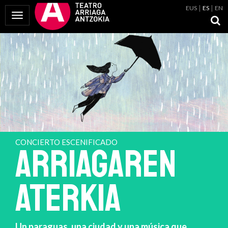
EUS
ES
EN
Mostrar Menú
CONCIERTO ESCENIFICADO
ARRIAGAREN
ATERKIA
Un paraguas, una ciudad y una música que