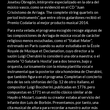
Josetxu Obregón, intérprete especializado en la obra del
músico vasco, como se evidenció en el CD “Juan
Crisóstomo de Arriaga. The complete string quartets on
period instruments”, que entre otros galardones recibió el
Premio Codalario al mejor producto musical 2014.
Para esta velada, el programa escogido recoge algunas de
las composiciones de Arriaga de música vocal de carácter
religioso menos escuchadas, como el “Stabat Mater”,
estrenado en París cuando su autor estudiaba en la École
Royale de Musique et Declamation, cuyo director a la
sazón Luigi Cherubini lo consideró una obra maestra; o el
motete “O Salutaris Hostia” para dos tenores, bajo y
orquesta, curiosamente con la misma plantilla vocal e
instrumental que la posterior obra homónima de Cherubini,
que también figura en el programa. Completan el concierto
dos de las seis sinfonías del Op. 12 de otro italiano, el
compositor Luigi Boccherini, publicadas en 1776, pero
compuestas en 1771 en un estilo clásico similar al de
Haydn o Mozart, cuando su creador estaba al servicio del
infante don Luis de Borbón. Presentamos, por tanto, una
cita musical de altura para recordar a nuestro autor más