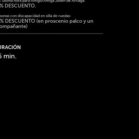
. última hora para Amigo/Amiga Joven de Arriaga:
0% DESCUENTO.
sonas con discapacidad en silla de ruedas:
% DESCUENTO (en proscenio palco y un
ompañante)
URACIÓN
5 min.