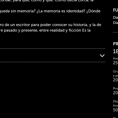
F
 queda sin memoria? ¿La memoria es identidad? ¿Dónde
Dí
Dí
ro de un escritor para poder conocer su historia, y la de
e pasado y presente, entre realidad y ficción Es la
P
1
Ami
2
Gru
y p
2
Pro
2
Dto
Ami
5