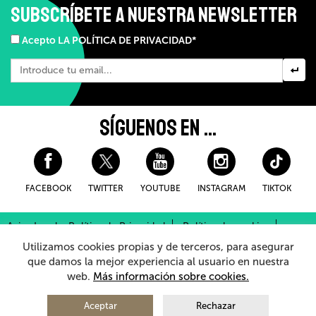
SUBSCRÍBETE A NUESTRA NEWSLETTER
Acepto LA POLÍTICA DE PRIVACIDAD*
SÍGUENOS EN ...
FACEBOOK
TWITTER
YOUTUBE
INSTAGRAM
TIKTOK
Aviso Legal y Política de Privacidad
Política de cookies
Condiciones Generales de Compra
Utilizamos cookies propias y de terceros, para asegurar
Sistema Interno de Información
que damos la mejor experiencia al usuario en nuestra
web.
Más información sobre cookies.
© 2026 - Teatro Arriaga Antzokia
Todos los derechos reservados
Aceptar
Rechazar