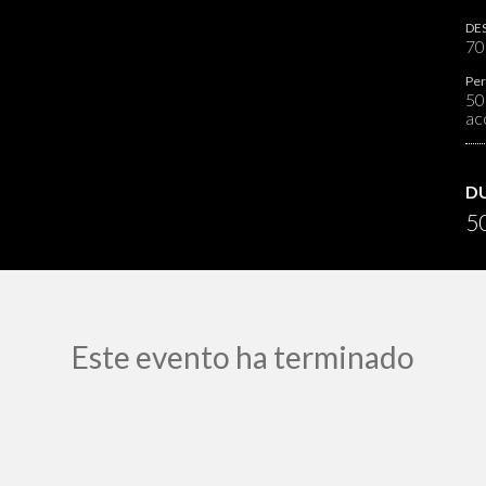
DES
7
Per
50
ac
D
50
Este evento ha terminado