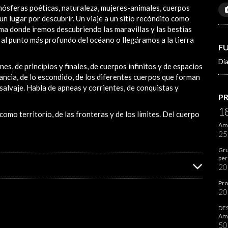
tmósferas poéticas, naturaleza, mujeres-animales, cuerpos
n lugar por descubrir. Un viaje a un sitio recóndito como
ma donde iremos descubriendo las maravillas y las bestias
al punto más profundo del océano o llegáramos a la tierra
F
Dí
es, de principios y finales, de cuerpos infinitos y de espacios
tancia, de lo escondido, de los diferentes cuerpos que forman
o salvaje. Habla de apneas y corrientes, de conquistas y
P
1
omo territorio, de las fronteras y de los límites. Del cuerpo
Ami
2
Gru
per
2
Pro
2
DES
Ami
5