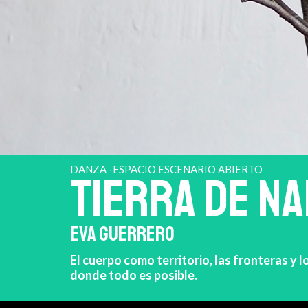
DANZA -ESPACIO ESCENARIO ABIERTO
TIERRA DE NA
EVA GUERRERO
El cuerpo como territorio, las fronteras y l
donde todo es posible.