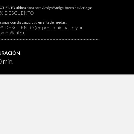
CUENTO última hora para Amigo/Amiga Joven de Arriaga:
0% DESCUENTO
sonas con discapacidad en silla de ruedas:
% DESCUENTO (en proscenio palco y un
ompañante).
URACIÓN
 min.