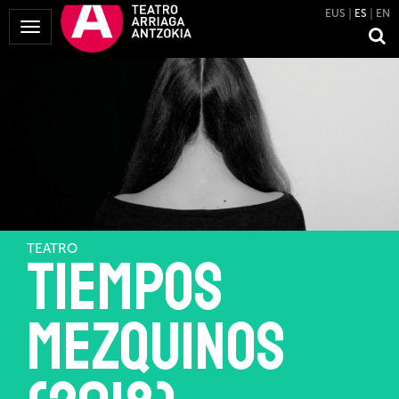
EUS
ES
EN
Mostrar
Menú
TEATRO
Tiempos
mezquinos