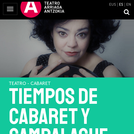
EUS
ES
EN
Mostrar
Menú
TEATRO - CABARET
Tiempos de
Cabaret y