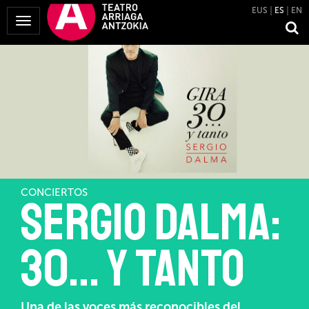
EUS
ES
EN
Mostrar
Menú
CONCIERTOS
Sergio Dalma:
30… y tanto
Una de las voces más reconocibles del