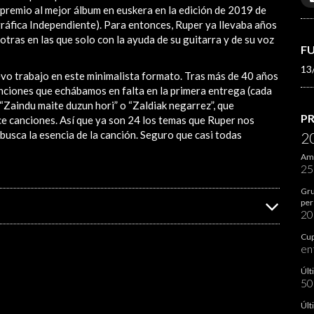
premio al mejor álbum en euskera en la edición de 2019 de
áfica Independiente). Para entonces, Ruper ya llevaba años
tras en las que solo con la ayuda de su guitarra y de su voz
F
13
evo trabajo en este minimalista formato. Tras más de 40 años
anciones que echábamos en falta en la primera entrega (cada
, “Zaindu maite duzun hori” o “Zaldiak negarrez”, que
P
e canciones. Así que ya son 24 los temas que Ruper nos
 busca la esencia de la canción. Seguro que casi todas
2
Ami
2
Gru
per
2
Cup
en
Últ
5
Últ