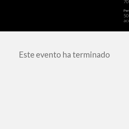
7
Per
50
ac
Este evento ha terminado