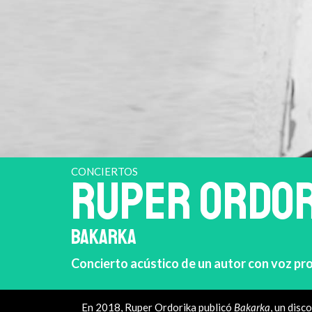
CONCIERTOS
RUPER ORDOR
BAKARKA
Concierto acústico de un autor con voz pro
En 2018, Ruper Ordorika publicó
Bakarka
, un disc