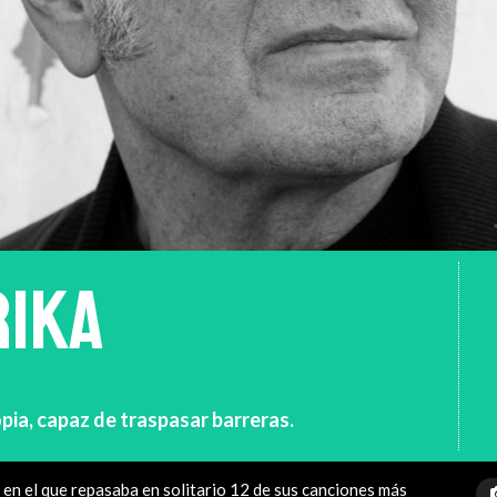
IKA
pia, capaz de traspasar barreras.
o en el que repasaba en solitario 12 de sus canciones más