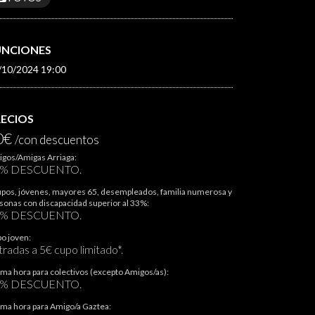
UNCIONES
/10/2024 19:00
RECIOS
0€
/con descuentos
gos/Amigas Arriaga:
5% DESCUENTO.
pos, jóvenes, mayores 65, desempleados, familia numerosa y
sonas con discapacidad superior al 33%:
0% DESCUENTO.
o joven:
tradas a 5€ cupo limitado*.
ima hora para colectivos (excepto Amigos/as):
0% DESCUENTO.
ima hora para Amigo/a Gaztea: