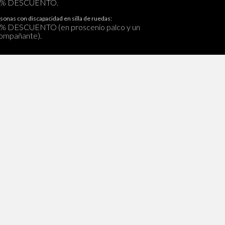
0% DESCUENTO.
sonas con discapacidad en silla de ruedas:
% DESCUENTO (en proscenio palco y un
ompañante).