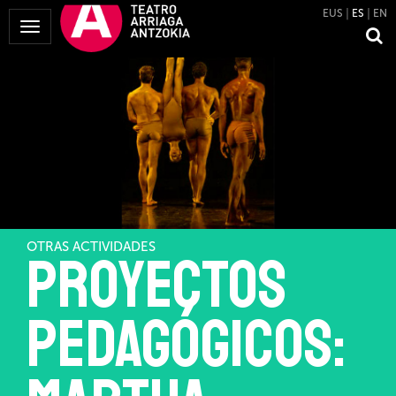
EUS
ES
EN
Mostrar
Menú
OTRAS ACTIVIDADES
Proyectos
pedagógicos: