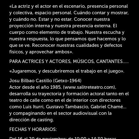
«La actriz y el actor en el escenario, presencia personal
y colectiva, espacio personal. Cuándo contar y mostrar,
y cuándo no. Estar y no estar. Conocer nuestra
proyección interna y nuestra presencia externa. El
cuerpo como elemento de trabajo. Nuestra escucha y
nuestra respuesta, lo que pensamos que hacemos y lo
que se ve. Reconocer nuestras cualidades y defectos
físicos, y aprovechar ambos».
PARA ACTRICES Y ACTORES, MÚSICOS, CANTANTES…..
«Jugaremos, y descubriremos el trabajo en el juego».
Josu Bilbao Castillo (Getxo-1964)
Actor desde el año 1985, (www.salitreteatro.com),
desarrolla su trayectoria y formación actoral tanto en el
teatro de calle como en el de interior con directores
como Luis Iturri, Gustavo Tambascio, Gabriel Chamé…
y compaginando en el sector audiovisual con la
dirección de casting.
FECHAS Y HORARIOS:
Del 16 al 20 de noviembre: de 10:00 a 14:30 horas