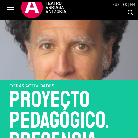
EUS
ES
EN
Mostrar
Menú
OTRAS ACTIVIDADES
Proyecto
pedagógico.