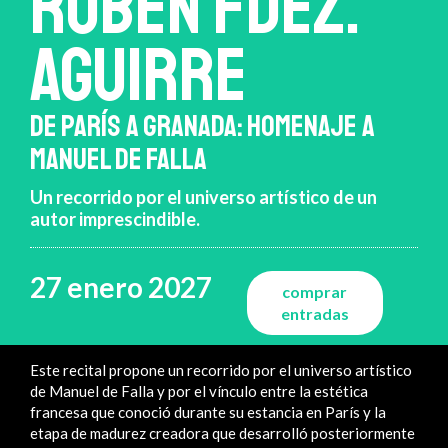
RUBÉN FDEZ.
AGUIRRE
DE PARÍS A GRANADA: HOMENAJE A
MANUEL DE FALLA
Un recorrido por el universo artístico de un
autor imprescindible.
27 enero 2027
comprar
entradas
Este recital propone un recorrido por el universo artístico
de Manuel de Falla y por el vínculo entre la estética
francesa que conoció durante su estancia en París y la
etapa de madurez creadora que desarrolló posteriormente