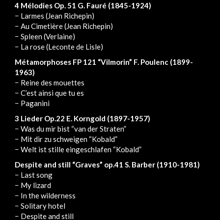
4 Mélodies Op. 51 G. Fauré (1845-1924)
− Larmes (Jean Richepin)
− Au Cimetière (Jean Richepin)
− Spleen (Verlaine)
− La rose (Leconte de Lisle)
Métamorphoses FP 121 “Vilmorin” F. Poulenc (1899-
1963)
− Reine des mouettes
− C’est ainsi que tu es
− Paganini
3 Lieder Op.22 E. Korngold (1897-1957)
− Was du mir bist “van der Straten”
− Mit dir zu schweigen “Kobald”
− Welt ist stille eingeschlafen “Kobald”
Despite and still “Graves” op.41 S. Barber (1910-1981)
− Last song
− My lizard
− In the wilderness
− Solitary hotel
− Despite and still