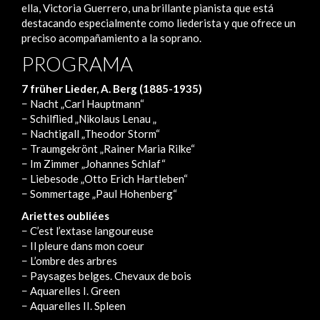
ella, Victoria Guerrero, una brillante pianista que está
destacando especialmente como liederista y que ofrece un
preciso acompañamiento a la soprano.
PROGRAMA
7 früher Lieder, A. Berg (1885-1935)
− Nacht „Carl Hauptmann“
− Schilflied „Nikolaus Lenau „
− Nachtigall „Theodor Storm“
− Traumgekrönt „Rainer Maria Rilke“
− Im Zimmer „Johannes Schlaf“
− Liebesode „Otto Erich Hartleben“
− Sommertage „Paul Hohenberg“
Ariettes oubliées
− C’est l’extase langoureuse
− Il pleure dans mon coeur
− L’ombre des arbres
− Paysages belges. Chevaux de bois
− Aquarelles I. Green
− Aquarelles II. Spleen