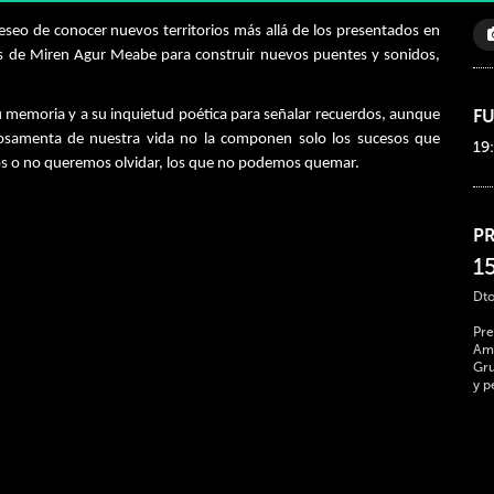
seo de conocer nuevos territorios más allá de los presentados en
tos de Miren Agur Meabe para construir nuevos puentes y sonidos,
F
 memoria y a su inquietud poética para señalar recuerdos, aunque
a osamenta de nuestra vida no la componen solo los sucesos que
19
os o no queremos olvidar, los que no podemos quemar.
P
1
Dto
Pre
Ami
Gru
y p