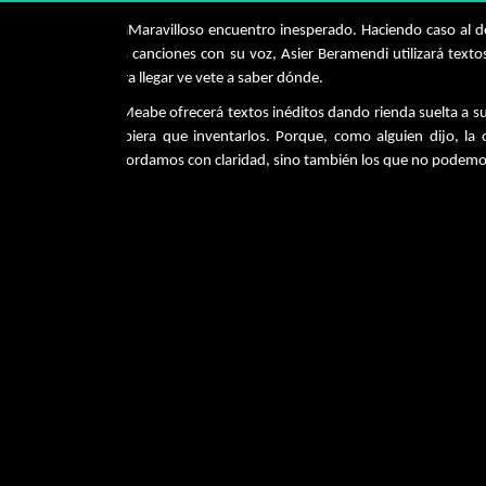
MaMaravilloso encuentro inesperado. Haciendo caso al de
sus canciones con su voz, Asier Beramendi utilizará tex
para llegar ve vete a saber dónde.
MMeabe ofrecerá textos inéditos dando rienda suelta a su
hubiera que inventarlos. Porque, como alguien dijo, l
recordamos con claridad, sino también los que no podem