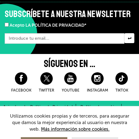
SUBSCRÍBETE A NUESTRA NEWSLETTER
Acepto LA POLÍTICA DE PRIVACIDAD*
SÍGUENOS EN ...
FACEBOOK
TWITTER
YOUTUBE
INSTAGRAM
TIKTOK
Aviso Legal y Política de Privacidad
Política de cookies
Condiciones Generales de Compra
Utilizamos cookies propias y de terceros, para asegurar
Sistema Interno de Información
que damos la mejor experiencia al usuario en nuestra
web.
Más información sobre cookies.
© 2026 - Teatro Arriaga Antzokia
Todos los derechos reservados