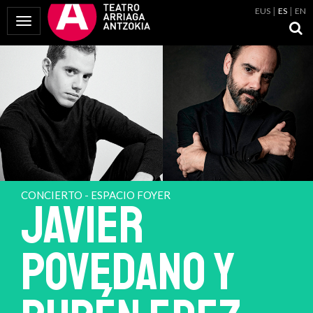
EUS
ES
EN
Mostrar Menú
CONCIERTO - ESPACIO FOYER
JAVIER
POVEDANO Y