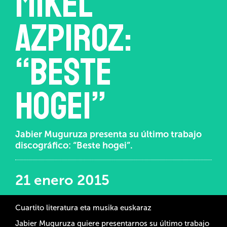
Mikel
Azpiroz:
“Beste
hogei”
Jabier Muguruza presenta su último trabajo
discográfico: “Beste hogei”.
21 enero 2015
Cuartito literatura eta musika euskaraz
Jabier Muguruza quiere presentarnos su último trabajo